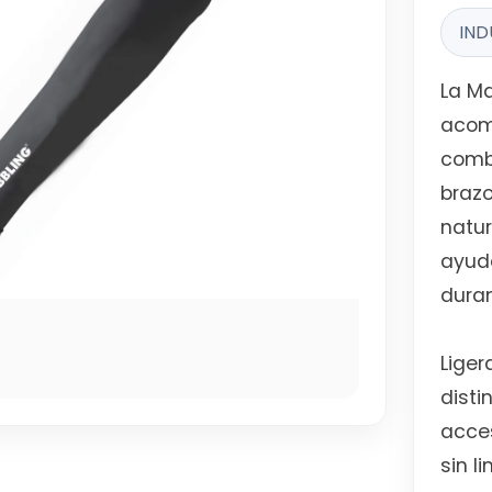
IND
La M
acomp
combi
brazo
natur
ayuda
duran
Liger
disti
acce
sin l