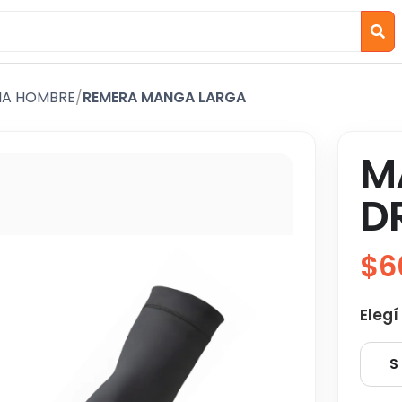
IA HOMBRE
/
REMERA MANGA LARGA
M
D
$6
Elegí
S