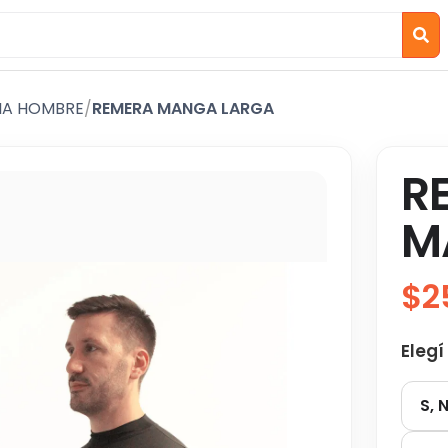
IA HOMBRE
/
REMERA MANGA LARGA
R
M
$2
Elegí
S, 