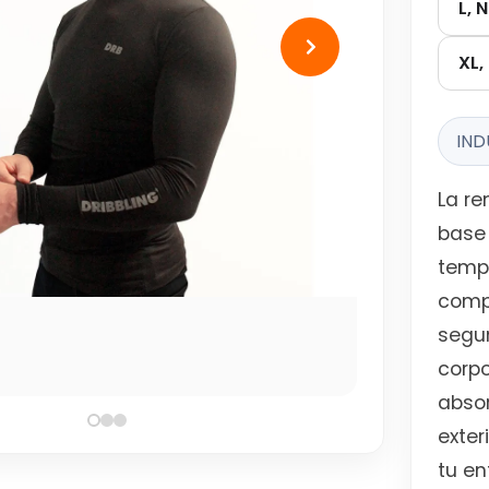
L, 
XL,
IND
La r
base 
temp
comp
segun
corpo
absor
exter
tu en