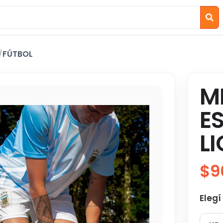
/
FÚTBOL
M
E
L
$9
Elegí