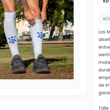
KD 
AC
Las M
dise
entr
sentí
mater
durab
empe
de im
garan
Talle