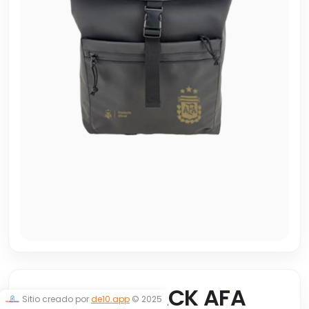
MOCHILA BLACK AFA
Sitio creado por
de10.app
© 2025