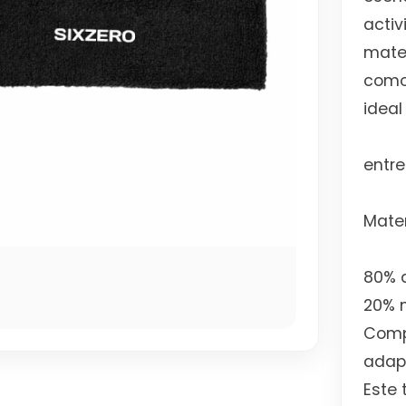
activ
mate
como
ideal
entre
Mater
80% 
20% 
Comp
adapt
Este 