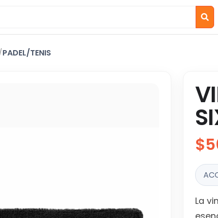
/
PADEL/TENIS
V
S
$5
AC
La vi
esenc