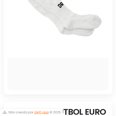
MEDIAS DE FUTBOL EURO
Sitio creado por
de10.app
© 2025