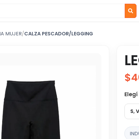
IA MUJER
/
CALZA PESCADOR/LEGGING
L
$4
Elegí
S, 
IND