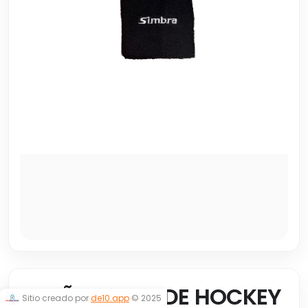
MUÑEQUERA DE HOCKEY
Sitio creado por
de10.app
© 2025