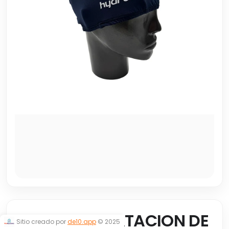
GORRA DE NATACION DE
Sitio creado por
de10.app
© 2025