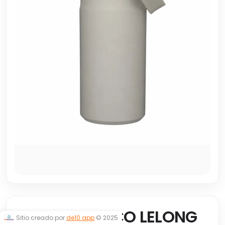
VASO TERMICO LELONG
Sitio creado por
de10.app
© 2025