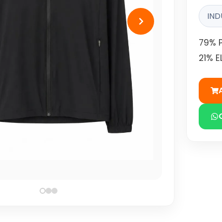
IND
79% 
21% 