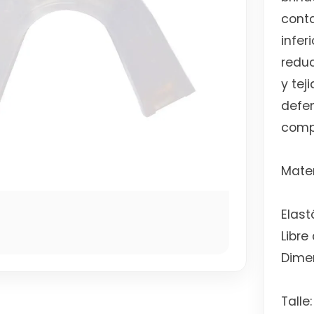
conta
infer
reduc
y tej
defen
compe
Mater
Elast
Libre
Dime
Talle