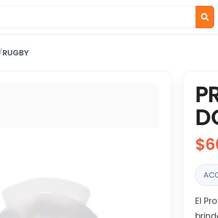
/
RUGBY
P
D
$6
AC
El Pr
brind