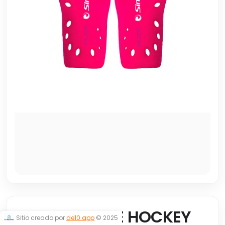
CANILLERA DE HOCKEY
Sitio creado por
de10.app
© 2025