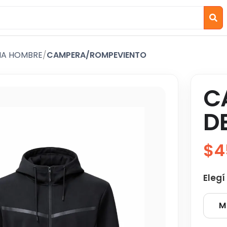
IA HOMBRE
/
CAMPERA/ROMPEVIENTO
C
D
$4
Elegí
M