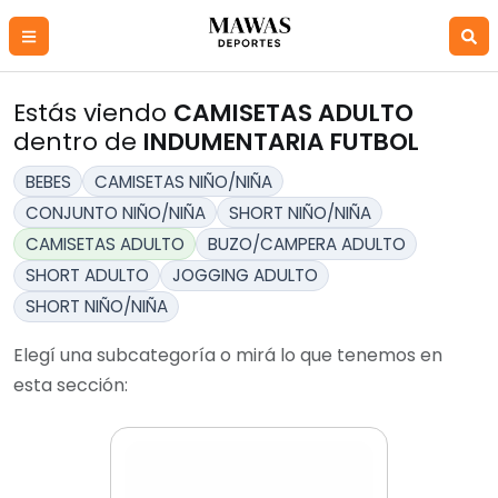
Estás viendo
CAMISETAS ADULTO
dentro de
INDUMENTARIA FUTBOL
BEBES
CAMISETAS NIÑO/NIÑA
CONJUNTO NIÑO/NIÑA
SHORT NIÑO/NIÑA
CAMISETAS ADULTO
BUZO/CAMPERA ADULTO
SHORT ADULTO
JOGGING ADULTO
SHORT NIÑO/NIÑA
Elegí una subcategoría o mirá lo que tenemos en
esta sección: